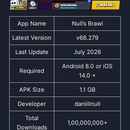
App Name
Null’s Brawl
Latest Version
v68.279
Last Update
July 2026
Android 8.0 or iOS
Required
14.0 +
APK Size
1.1 GB
Developer
daniillnull
Total
1,00,000,000+
Downloads