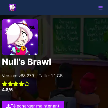
Aller
au
contenu
Null’s Brawl
Version: v68.279 || Taille: 1.1 GB
4.8/5
Télécharger maintenant