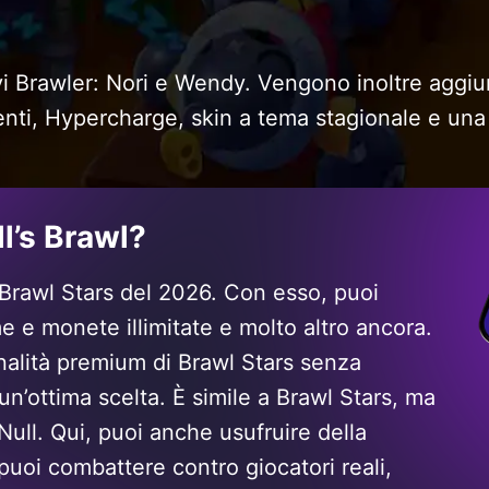
vi Brawler: Nori e Wendy. Vengono inoltre aggiu
nti, Hypercharge, skin a tema stagionale e una
ll’s Brawl?
i Brawl Stars del 2026. Con esso, puoi
me e monete illimitate e molto altro ancora.
onalità premium di Brawl Stars senza
un’ottima scelta. È simile a Brawl Stars, ma
Null. Qui, puoi anche usufruire della
puoi combattere contro giocatori reali,