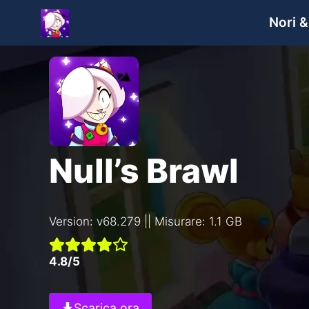
Salta
Nori 
al
contenuto
Null’s Brawl
Version: v68.279 || Misurare: 1.1 GB
4.8/5
Scarica ora