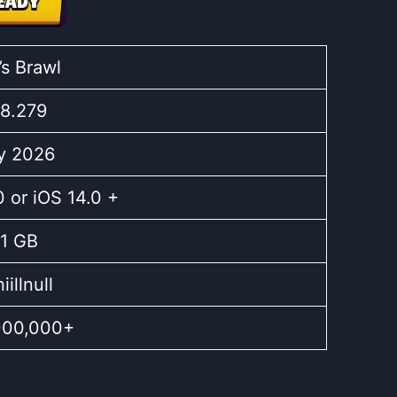
’s Brawl
8.279
y 2026
0 or iOS 14.0 +
.1 GB
iillnull
000,000+