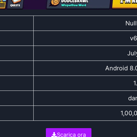
Null
v6
Jul
Android 8.
1
dan
1,00,
Scarica ora