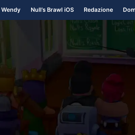
& Wendy
Null’s Brawl iOS
Redazione
Dom