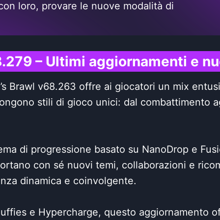
 con loro, provare le nuove modalità di
8.279 – Ultimi aggiornamenti e nu
’s Brawl v68.263 offre ai giocatori un mix entu
ngono stili di gioco unici: dal combattimento a
stema di progressione basato su NanoDrop e Fus
i portano con sé nuovi temi, collaborazioni e ri
enza dinamica e coinvolgente.
Buffies e Hypercharge, questo aggiornamento of